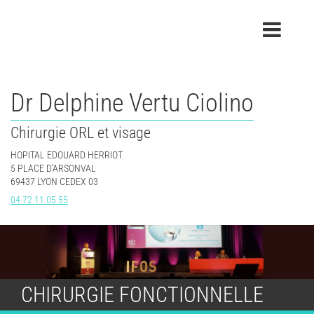
Sauter
jusqu'au
contenu
Dr Delphine Vertu Ciolino
Chirurgie ORL et visage
HOPITAL EDOUARD HERRIOT
5 PLACE D’ARSONVAL
69437 LYON CEDEX 03
04 72 11 05 55
CHIRURGIE FONCTIONNELLE