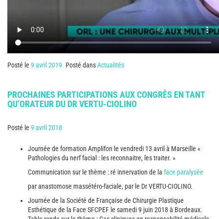
Posté le
9 avril 2019
Posté dans
Actualités
PROCHAINES PARTICIPATIONS AUX CONGRÈS EN TANT
QU’ORATEUR DU DR VERTU-CIOLINO
Posté le
9 avril 2018
Journée de formation Amplifon le vendredi 13 avril à Marseille «
Pathologies du nerf facial : les reconnaitre, les traiter. »
Communication sur le thème : ré innervation de la
face paralysée
par anastomose massétéro-faciale, par le Dr VERTU-CIOLINO.
Journée de la Société de Française de Chirurgie Plastique
Esthétique de la Face SFCPEF le samedi 9 juin 2018 à Bordeaux.
Table ronde sur le thème : Cas cliniques en responsabilité médicale.